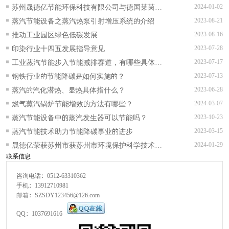
能降碳技术服务能力评价AAA级”证书！
苏州晟德亿节能环保科技有限公司与德国莱茵
2024-01-02
TUV可持续发展战略合作正式签约
蒸汽节能设备之蒸汽热泵引射增压系统的介绍
2023-08-21
推动工业园区绿色低碳发展
2023-08-16
印染行业十四五发展指导意见
2023-07-28
工业蒸汽节能步入节能减排赛道，有哪些具体的
2023-07-17
实施措施？
钢铁行业的节能降碳是如何实施的？
2023-07-13
蒸汽的汽化潜热、显热具体指什么？
2023-06-28
燃气蒸汽锅炉节能增效的方法有哪些？
2024-03-07
蒸汽节能设备中的蒸汽发生器可以节能吗？
2023-10-23
蒸汽节能技术助力节能降碳事业的进步
2023-03-15
晟德亿荣获苏州市获苏州市环境保护科学技术一
2024-01-29
联系信息
等奖等多项奖项
咨询电话：0512-63310362
手机：13912710981
邮箱：SZSDY123456@126.com
QQ：1037691616