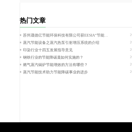
热门文章
苏州晟德亿节能环保科技有限公司获EESIA“节能降
2
碳技术服务能力评价AAA级”证书！
蒸汽节能设备之蒸汽热泵引射增压系统的介绍
2
印染行业十四五发展指导意见
2
钢铁行业的节能降碳是如何实施的？
2
燃气蒸汽锅炉节能增效的方法有哪些？
2
蒸汽节能技术助力节能降碳事业的进步
2