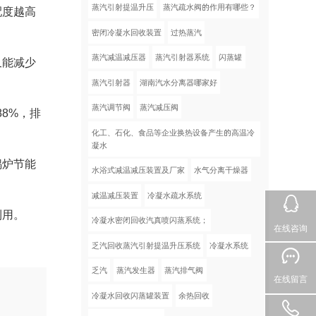
蒸汽引射提温升压
蒸汽疏水阀的作用有哪些？
配度越高
密闭冷凝水回收装置
过热蒸汽
蒸汽减温减压器
蒸汽引射器系统
闪蒸罐
又能减少
蒸汽引射器
湖南汽水分离器哪家好
蒸汽调节阀
蒸汽减压阀
8%，排
化工、石化、食品等企业换热设备产生的高温冷
凝水
锅炉节能
水浴式减温减压装置及厂家
水气分离干燥器
减温减压装置
冷凝水疏水系统
利用。
冷凝水密闭回收汽真喷闪蒸系统；
在线咨询
乏汽回收蒸汽引射提温升压系统
冷凝水系统
乏汽
蒸汽发生器
蒸汽排气阀
在线留言
冷凝水回收闪蒸罐装置
余热回收