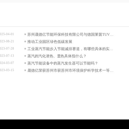
025-04-01
苏州晟德亿节能环保科技有限公司与德国莱茵TUV可
023-08-21
持续发展战略合作正式签约
推动工业园区绿色低碳发展
023-07-28
工业蒸汽节能步入节能减排赛道，有哪些具体的实施
023-07-13
措施？
蒸汽的汽化潜热、显热具体指什么？
024-03-07
蒸汽节能设备中的蒸汽发生器可以节能吗？
023-03-15
晟德亿荣获苏州市获苏州市环境保护科学技术一等奖
等多项奖项