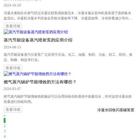
2024-10-29
冷凝水是指在水蒸气经过冷凝过程形成的液态水，冷凝水是从室内机蒸发器下面的集水
盘流出。冷凝机冷凝水不排放会导致冷凝效率下降、冷凝器故障、冷却容量减少等问
题。那么如果有效排除冷凝水呢？苏州晟德亿节能环保科技有限公司蒸汽冷凝水回收技
查看详细
术。
蒸汽节能设备蒸汽喷射泵的应用介绍
2024-08-13
蒸汽节能设备蒸汽引射泵广泛应用于石油、化工、油脂、制药、冶金、轻工、纺织、食
品、制糖、制盐等行业。
查看详细
燃气蒸汽锅炉节能增效的方法有哪些？
2024-03-07
然气蒸汽锅炉节能增效的措施还可以合理回收供热系统中的凝结水，并对这些冷凝水的
热量进行回收利用。
查看详细
冷凝水回收闪蒸罐装置
«
1
2
3
4