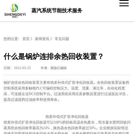
蒸汽系统节能技术服务
您的位置：
首页
》
新闻资讯
》
常见问题
什么是锅炉连排余热回收装置？
日期： 2022-05-25 作者：晟德亿编辑
锅炉连排余热回收装置主要有焓差补偿式扩容净化回收器。余热回收装置设备的
控制系统采用多触电PLC可编程控制压力、温度、流量、液位等，自动化程度
高，可连接企业DCS控制平台。过滤系统采用压差参数设置进行过滤器反冲洗，
提高过滤器的过滤效率和使用寿命。
焓差补偿式扩容净化回收器
焓差补偿式扩容净化回收器可以100%的回收高温余热废水，而冷凝水密闭回收闪
蒸系统余热回收率最高为24%，换热器余热回收率超过50%。企业根据实际情况
选择不同的系统和设备回收冷凝水的余热。冷凝水密闭回收闪蒸系统产生的闪蒸