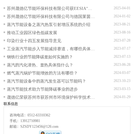
苏州晟德亿节能环保科技有限公司获EESIA“节
2025-04-01
能降碳技术服务能力评价AAA级”证书！
苏州晟德亿节能环保科技有限公司与德国莱茵
2024-01-02
TUV可持续发展战略合作正式签约
蒸汽节能设备之蒸汽热泵引射增压系统的介绍
2023-08-21
推动工业园区绿色低碳发展
2023-08-16
印染行业十四五发展指导意见
2023-07-28
工业蒸汽节能步入节能减排赛道，有哪些具体的
2023-07-17
实施措施？
钢铁行业的节能降碳是如何实施的？
2023-07-13
蒸汽的汽化潜热、显热具体指什么？
2023-06-28
燃气蒸汽锅炉节能增效的方法有哪些？
2024-03-07
蒸汽节能设备中的蒸汽发生器可以节能吗？
2023-10-23
蒸汽节能技术助力节能降碳事业的进步
2023-03-15
晟德亿荣获苏州市获苏州市环境保护科学技术一
2024-01-29
联系信息
等奖等多项奖项
咨询电话：0512-63310362
手机：13912710981
邮箱：SZSDY123456@126.com