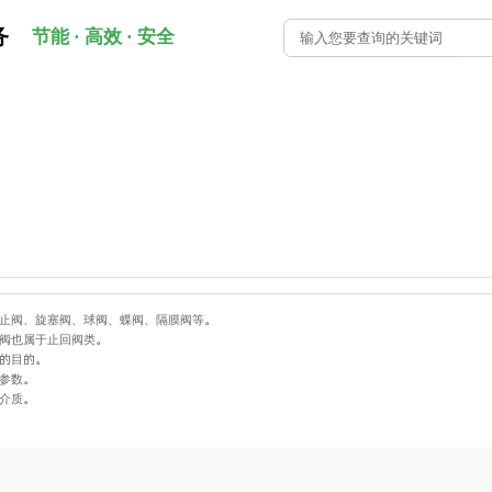
务
节能 · 高效 · 安全
止阀、旋塞阀、球阀、蝶阀、隔膜阀等。
阀也属于止回阀类。
的目的。
参数。
介质。