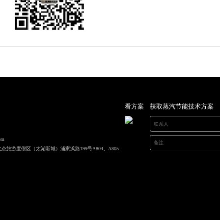
看方案
获取蒸汽节能技术方案
om
旅游度假区（太湖新城）浦家浜路199号A804、A805