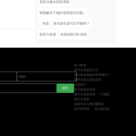
高压冷凝水回收系统
彻底解决了锅炉连排损失问题。
热泵
蒸汽发生器可以节能吗？
热泵引射器
余热回收ORC发电
热门标签：
蒸汽引射提温升压
蒸汽疏水阀的作用有哪些？
密闭冷凝水回收装置
过热蒸汽
提交
蒸汽减温减压器
蒸汽引射器系统
闪蒸罐
蒸汽引射器
湖南汽水分离器哪家好
蒸汽调节阀
蒸汽减压阀