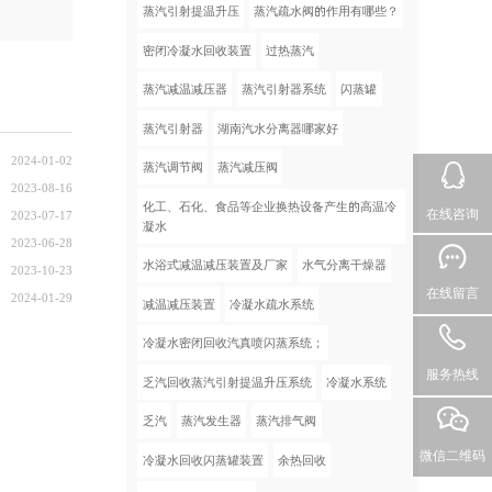
蒸汽引射提温升压
蒸汽疏水阀的作用有哪些？
密闭冷凝水回收装置
过热蒸汽
蒸汽减温减压器
蒸汽引射器系统
闪蒸罐
蒸汽引射器
湖南汽水分离器哪家好
2024-01-02
蒸汽调节阀
蒸汽减压阀
2023-08-16
化工、石化、食品等企业换热设备产生的高温冷
在线咨询
2023-07-17
凝水
2023-06-28
水浴式减温减压装置及厂家
水气分离干燥器
2023-10-23
在线留言
2024-01-29
减温减压装置
冷凝水疏水系统
冷凝水密闭回收汽真喷闪蒸系统；
服务热线
乏汽回收蒸汽引射提温升压系统
冷凝水系统
乏汽
蒸汽发生器
蒸汽排气阀
微信二维码
冷凝水回收闪蒸罐装置
余热回收