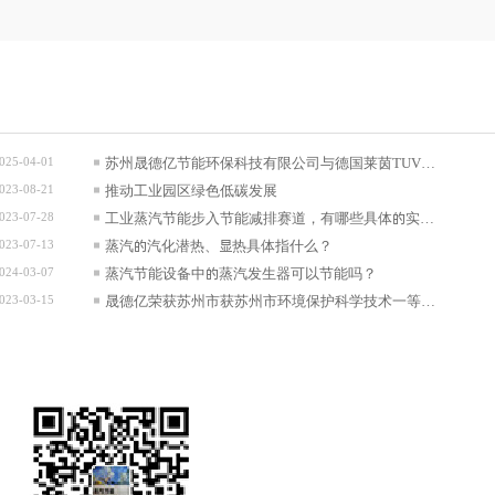
025-04-01
苏州晟德亿节能环保科技有限公司与德国莱茵TUV可
023-08-21
持续发展战略合作正式签约
推动工业园区绿色低碳发展
023-07-28
工业蒸汽节能步入节能减排赛道，有哪些具体的实施
023-07-13
措施？
蒸汽的汽化潜热、显热具体指什么？
024-03-07
蒸汽节能设备中的蒸汽发生器可以节能吗？
023-03-15
晟德亿荣获苏州市获苏州市环境保护科学技术一等奖
等多项奖项