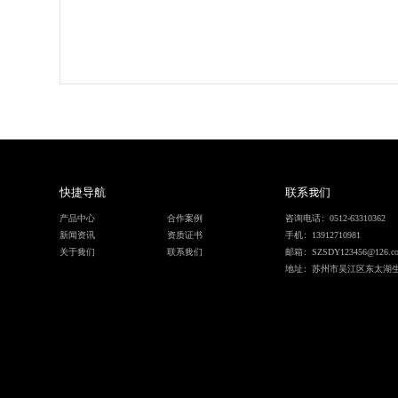
快捷导航
联系我们
产品中心
合作案例
咨询电话：0512-63310362
新闻资讯
资质证书
手机：13912710981
关于我们
联系我们
邮箱：SZSDY123456@126.c
地址：苏州市吴江区东太湖生态