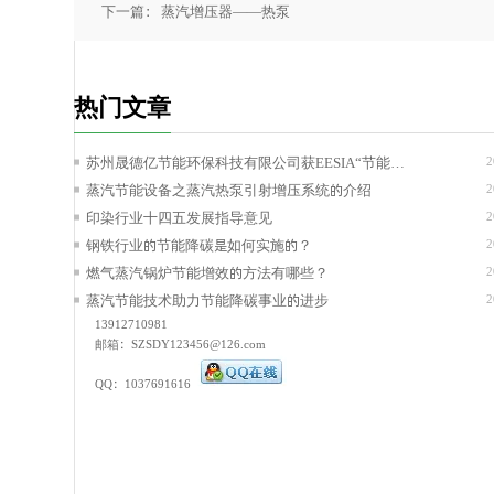
下一篇： 蒸汽增压器——热泵
热门文章
苏州晟德亿节能环保科技有限公司获EESIA“节能降
2
碳技术服务能力评价AAA级”证书！
蒸汽节能设备之蒸汽热泵引射增压系统的介绍
2
印染行业十四五发展指导意见
2
钢铁行业的节能降碳是如何实施的？
2
燃气蒸汽锅炉节能增效的方法有哪些？
2
蒸汽节能技术助力节能降碳事业的进步
2
13912710981
邮箱：SZSDY123456@126.com
QQ：1037691616