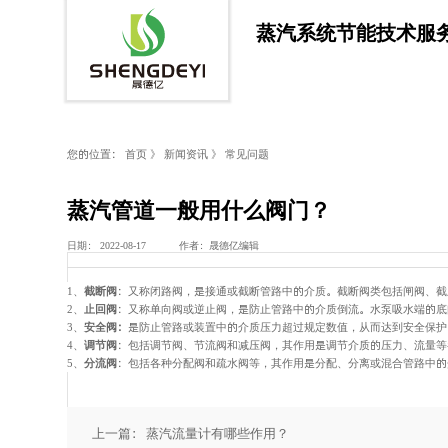
蒸汽系统节能技术服
新闻资讯
晟德亿，致力于蒸汽系统节能优化技术
您的位置：
首页
》
新闻资讯
》
常见问题
蒸汽管道一般用什么阀门？
日期： 2022-08-17 作者：晟德亿编辑
1、
截断阀
：又称闭路阀，是接通或截断管路中的介质。截断阀类包括闸阀、截
2、
止回阀
：又称单向阀或逆止阀，是防止管路中的介质倒流。水泵吸水端的底
3、
安全阀：
是防止管路或装置中的介质压力超过规定数值，从而达到安全保护
4、
调节阀
：包括调节阀、节流阀和减压阀，其作用是调节介质的压力、流量等
5、
分流阀
：包括各种分配阀和疏水阀等，其作用是分配、分离或混合管路中的
上一篇： 蒸汽流量计有哪些作用？