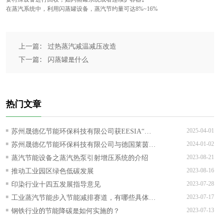
在蒸汽系统中，利用闪蒸罐设备，蒸汽节约量可达8%~16%
上一篇： 过热蒸汽减温减压改造
下一篇： 闪蒸罐是什么
热门文章
苏州晟德亿节能环保科技有限公司获EESIA“节
2025-04-01
能降碳技术服务能力评价AAA级”证书！
苏州晟德亿节能环保科技有限公司与德国莱茵
2024-01-02
TUV可持续发展战略合作正式签约
蒸汽节能设备之蒸汽热泵引射增压系统的介绍
2023-08-21
推动工业园区绿色低碳发展
2023-08-16
印染行业十四五发展指导意见
2023-07-28
工业蒸汽节能步入节能减排赛道，有哪些具体的
2023-07-17
实施措施？
钢铁行业的节能降碳是如何实施的？
2023-07-13