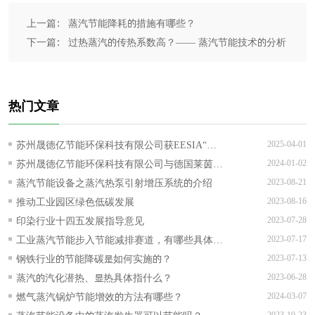
上一篇： 蒸汽节能降耗的措施有哪些？
下一篇： 过热蒸汽的传热系数高？—— 蒸汽节能技术的分析
热门文章
苏州晟德亿节能环保科技有限公司获EESIA“节
2025-04-01
能降碳技术服务能力评价AAA级”证书！
苏州晟德亿节能环保科技有限公司与德国莱茵
2024-01-02
TUV可持续发展战略合作正式签约
蒸汽节能设备之蒸汽热泵引射增压系统的介绍
2023-08-21
推动工业园区绿色低碳发展
2023-08-16
印染行业十四五发展指导意见
2023-07-28
工业蒸汽节能步入节能减排赛道，有哪些具体的
2023-07-17
实施措施？
钢铁行业的节能降碳是如何实施的？
2023-07-13
蒸汽的汽化潜热、显热具体指什么？
2023-06-28
燃气蒸汽锅炉节能增效的方法有哪些？
2024-03-07
2023-10-23